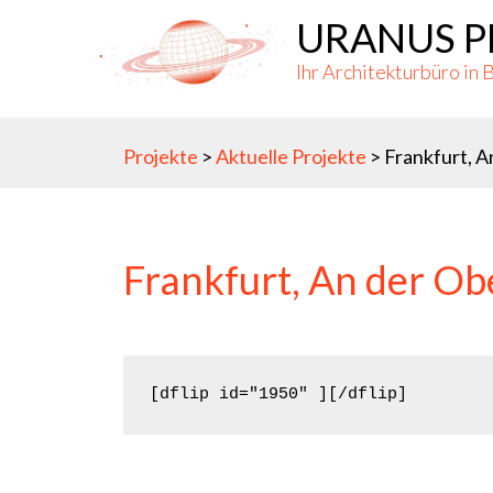
Skip
URANUS P
to
Ihr Architekturbüro in 
content
Projekte
>
Aktuelle Projekte
> Frankfurt, 
Frankfurt, An der O
[dflip id="1950" ][/dflip]