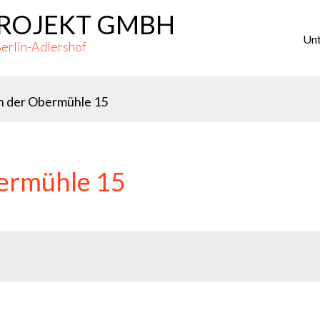
ROJEKT GMBH
Pr
M
Un
Berlin-Adlershof
An der Obermühle 15
bermühle 15