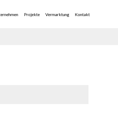
imary
enu
ternehmen
Projekte
Vermarktung
Kontakt