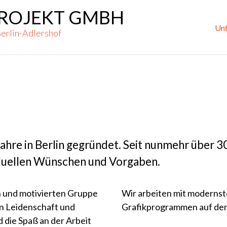
ROJEKT GMBH
Pr
M
Un
Berlin-Adlershof
hre in Berlin gegründet. Seit nunmehr über 30
iduellen Wünschen und Vorgaben.
 und motivierten Gruppe
Wir arbeiten mit modernst
en Leidenschaft und
Grafikprogrammen auf dem
 die Spaß an der Arbeit