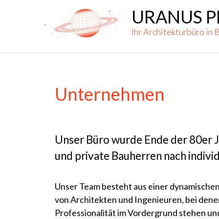
Skip
URANUS P
to
Ihr Architekturbüro in 
content
Unternehmen
Unser Büro wurde Ende der 80er Ja
und private Bauherren nach indiv
Unser Team besteht aus einer dynamischen
von Architekten und Ingenieuren, bei den
Professionalität im Vordergrund stehen und