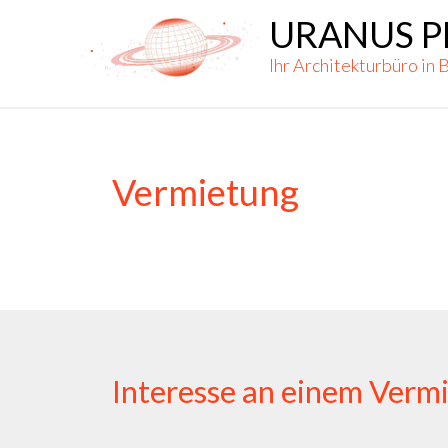
Skip
URANUS P
to
Ihr Architekturbüro in 
content
Vermietung
Interesse an einem Verm