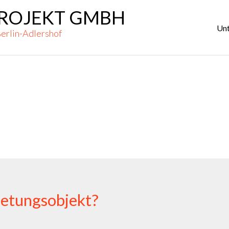
ROJEKT GMBH
Pr
M
Un
Berlin-Adlershof
ietungsobjekt?