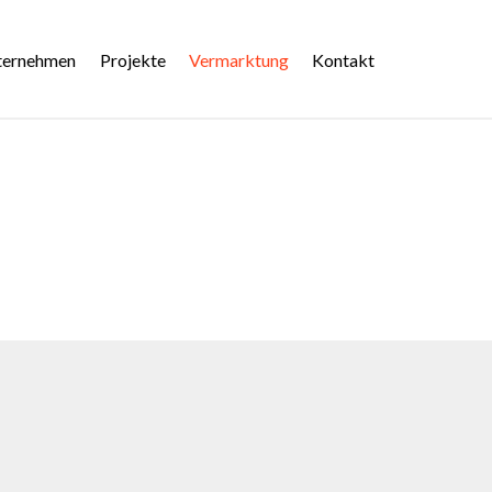
imary
enu
ternehmen
Projekte
Vermarktung
Kontakt