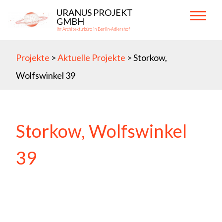
Skip
URANUS PROJEKT
to
GMBH
Ihr Architekturbüro in Berlin-Adlershof
content
Primary
Menu
Projekte
>
Aktuelle Projekte
> Storkow,
Wolfswinkel 39
Storkow, Wolfswinkel
39