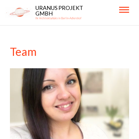
Skip
URANUS PROJEKT
to
GMBH
Ihr Architekturbüro in Berlin-Adlershof
content
Primary
Menu
Team