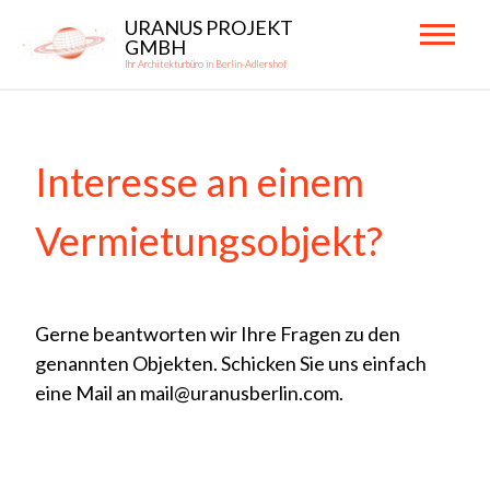
Skip
URANUS PROJEKT
to
GMBH
Ihr Architekturbüro in Berlin-Adlershof
content
Primary
Menu
Interesse an einem
Vermietungsobjekt?
Gerne beantworten wir Ihre Fragen zu den
genannten Objekten. Schicken Sie uns einfach
eine Mail an mail@uranusberlin.com.